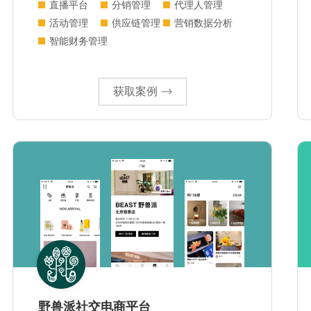
直播平台
分销管理
代理人管理
活动管理
供应链管理
营销数据分析
智能财务管理
获取案例
野兽派社交电商平台