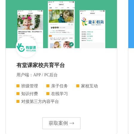
有堂课家校共育平台
用户端：APP / PC后台
班级管理
亲子任务
家校互动
知识付费
在线学习
对接第三方内容平台
获取案例