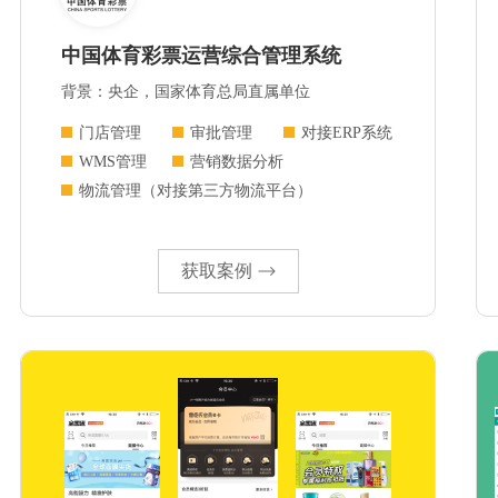
中国体育彩票运营综合管理系统
背景：央企，国家体育总局直属单位
门店管理
审批管理
对接ERP系统
WMS管理
营销数据分析
物流管理（对接第三方物流平台）
获取案例