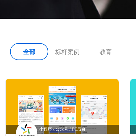
全部
标杆案例
教育
小程序 / 公众号 / PC后台