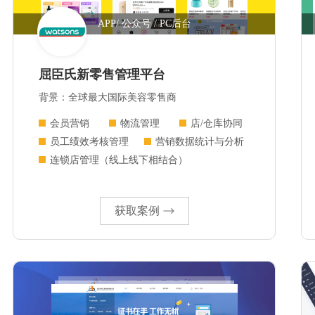
APP/ 公众号 / PC后台
屈臣氏新零售管理平台
背景：全球最大国际美容零售商
会员营销
物流管理
店/仓库协同
员工绩效考核管理
营销数据统计与分析
连锁店管理（线上线下相结合）
获取案例