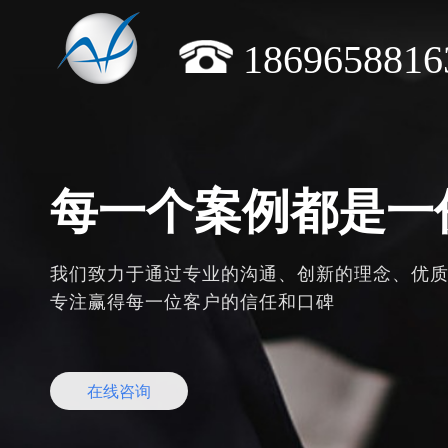
1869658816
每一个案例都是一
我们致力于通过专业的沟通、创新的理念、优
专注赢得每一位客户的信任和口碑
在线咨询