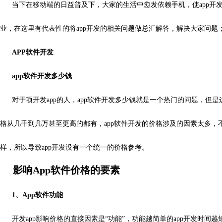
当下在移动端的日益普及下，大家的生活中愈发依赖手机，使app开发
业，在这里有代表性的将app开发的相关问题做总汇解答，解决大家问题
APP软件开发
app软件开发多少钱
对于项开发app的人，app软件开发多少钱就是一个热门的问题，但是
格从几千到几万甚至更高的都有，app软件开发的价格涉及的因素太多，
样，所以导致app开发没有一个统一的价格参考。
影响App软件价格的要素
1、App软件功能
开发app影响价格的直接因素是“功能”，功能越简单的app开发时间