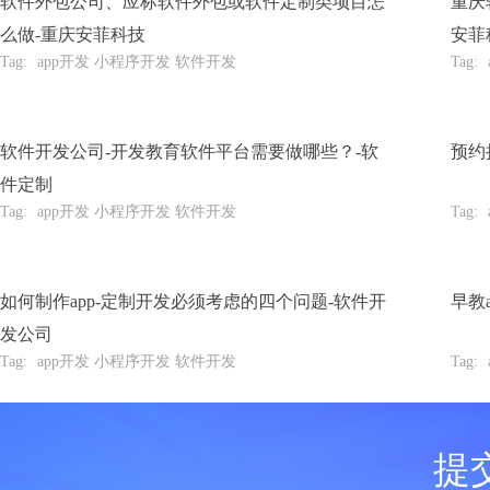
软件外包公司、应标软件外包或软件定制类项目怎
重庆
么做-重庆安菲科技
安菲
Tag:
app开发 小程序开发 软件开发
Tag:
软件开发公司-开发教育软件平台需要做哪些？-软
预约
件定制
Tag:
app开发 小程序开发 软件开发
Tag:
如何制作app-定制开发必须考虑的四个问题-软件开
早教
发公司
Tag:
app开发 小程序开发 软件开发
Tag:
提