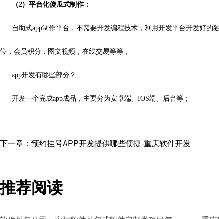
（2）平台化傻瓜式制作：
自助式app制作平台，不需要开发编程技术，利用开发平台开发好的
位，会员积分，图文视频，在线交易等等，
app开发有哪些部分？
开发一个完成app成品，主要分为安卓端、IOS端、后台等；
下一章：预约挂号APP开发提供哪些便捷-重庆软件开发
推荐阅读