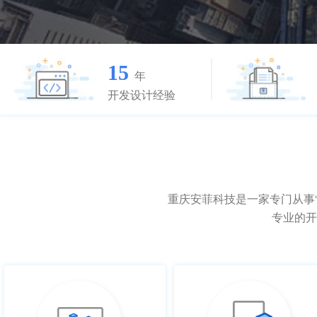
15
年
开发设计经验
重庆安菲科技是一家专门从事“软
专业的开