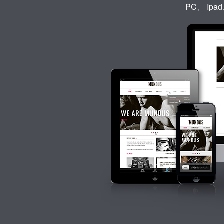
PC、 I